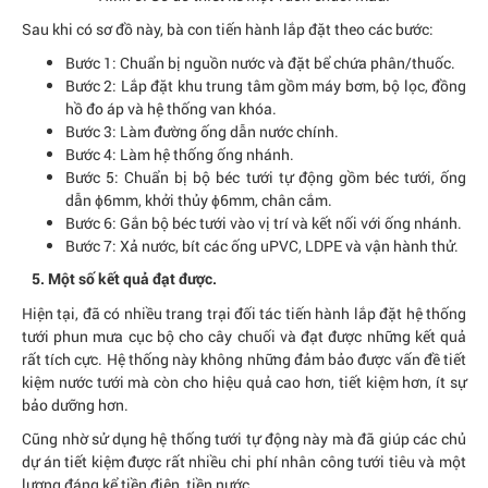
Sau khi có sơ đồ này, bà con tiến hành lắp đặt theo các bước:
Bước 1: Chuẩn bị nguồn nước và đặt bể chứa phân/thuốc.
Bước 2: Lắp đặt khu trung tâm gồm máy bơm, bộ lọc, đồng
hồ đo áp và hệ thống van khóa.
Bước 3: Làm đường ống dẫn nước chính.
Bước 4: Làm hệ thống ống nhánh.
Bước 5: Chuẩn bị bộ béc tưới tự động gồm béc tưới, ống
dẫn ɸ6mm, khởi thủy ɸ6mm, chân cắm.
Bước 6: Gắn bộ béc tưới vào vị trí và kết nối với ống nhánh.
Bước 7: Xả nước, bít các ống uPVC, LDPE và vận hành thử.
5. Một số kết quả đạt được.
Hiện tại, đã có nhiều trang trại đối tác tiến hành lắp đặt hệ thống
tưới phun mưa cục bộ cho cây chuối và đạt được những kết quả
rất tích cực. Hệ thống này không những đảm bảo được vấn đề tiết
kiệm nước tưới mà còn cho hiệu quả cao hơn, tiết kiệm hơn, ít sự
bảo dưỡng hơn.
Cũng nhờ sử dụng hệ thống tưới tự động này mà đã giúp các chủ
dự án tiết kiệm được rất nhiều chi phí nhân công tưới tiêu và một
lượng đáng kể tiền điện, tiền nước.