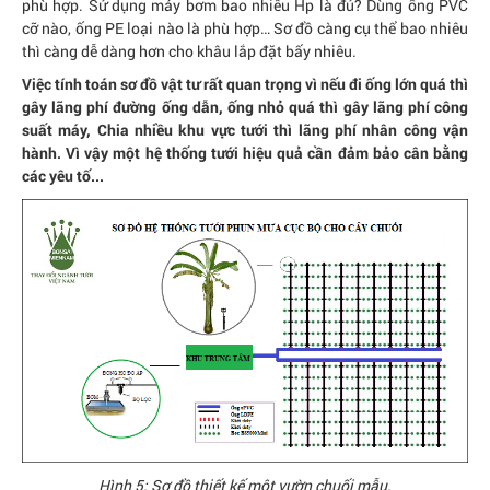
phù hợp. Sử dụng máy bơm bao nhiêu Hp là đủ? Dùng ống PVC
cỡ nào, ống PE loại nào là phù hợp… Sơ đồ càng cụ thể bao nhiêu
thì càng dễ dàng hơn cho khâu lắp đặt bấy nhiêu.
Việc tính toán sơ đồ vật tư rất quan trọng vì nếu đi ống lớn quá thì
gây lãng phí đường ống dẫn, ống nhỏ quá thì gây lãng phí công
suất máy, Chia nhiều khu vực tưới thì lãng phí nhân công vận
hành. Vì vậy một hệ thống tưới hiệu quả cần đảm bảo cân bằng
các yêu tố...
Hình 5: Sơ đồ thiết kế một vườn chuối mẫu.