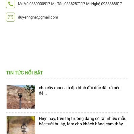
Mr. Vũ 0389900917 Mr. Tân 0336287117 Mr.Nghệ 0938868617
duyennghe@gmail.com
Hiện nay, trên thị trường đang có rất nhiều mẫu
béc tưới bù áp, làm cho khách hàng cảm thấy...
TIN TỨC NỔI BẬT
Với việc sử dụng béc BS5000-Pro-R8, việc tưới
cho cây macca ở địa hình đồi dốc đã trở nên
dễ...
Hiện nay, trên thị trường đang có rất nhiều mẫu
béc tưới bù áp, làm cho khách hàng cảm thấy...