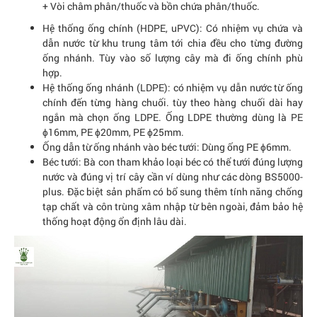
+ Vòi châm phân/thuốc và bồn chứa phân/thuốc.
Hệ thống ống chính (HDPE, uPVC): Có nhiệm vụ chứa và
dẫn nước từ khu trung tâm tới chia đều cho từng đường
ống nhánh. Tùy vào số lượng cây mà đi ống chính phù
hợp.
Hệ thống ống nhánh (LDPE): có nhiệm vụ dẫn nước từ ống
chính đến từng hàng chuối. tùy theo hàng chuối dài hay
ngắn mà chọn ống LDPE. Ống LDPE thường dùng là PE
ɸ16mm, PE ɸ20mm, PE ɸ25mm.
Ống dẫn từ ống nhánh vào béc tưới: Dùng ống PE ɸ6mm.
Béc tưới: Bà con tham khảo loại béc có thể tưới đúng lượng
nước và đúng vị trí cây cần ví dùng như các dòng BS5000-
plus. Đặc biệt sản phẩm có bổ sung thêm tính năng chống
tạp chất và côn trùng xâm nhập từ bên ngoài, đảm bảo hệ
thống hoạt động ổn định lâu dài.