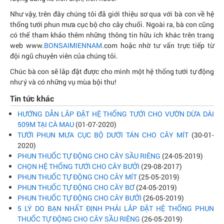
Như vậy, trên đây chúng tôi đã giới thiệu sơ qua với bà con về hệ
thống tưới phun mưa cục bộ cho cây chuối. Ngoài ra, bà con cũng
có thể tham khảo thêm những thông tin hữu ích khác trên trang
web www.
BONSAIMIENNAM
.com hoặc nhờ tư vấn trực tiếp từ
đội ngũ chuyên viên của chúng tôi.
Chúc bà con sẽ lắp đặt được cho mình một hệ thống tưới tự động
như ý và có những vụ mùa bội thu!
Tin tức khác
HƯỚNG DẪN LẮP ĐẶT HỆ THỐNG TƯỚI CHO VƯỜN DỪA DÀI
509M TẠI CÀ MAU
(01-07-2020)
TƯỚI PHUN MƯA CỤC BỘ DƯỚI TÁN CHO CÂY MÍT
(30-01-
2020)
PHUN THUỐC TỰ ĐỘNG CHO CÂY SẦU RIÊNG
(24-05-2019)
CHỌN HỆ THỐNG TƯỚI CHO CÂY BƯỞI
(29-08-2017)
PHUN THUỐC TỰ ĐỘNG CHO CÂY MÍT
(25-05-2019)
PHUN THUỐC TỰ ĐỘNG CHO CÂY BƠ
(24-05-2019)
PHUN THUỐC TỰ ĐỘNG CHO CÂY BƯỞI
(26-05-2019)
5 LÝ DO BẠN NHẤT ĐỊNH PHẢI LẮP ĐẶT HỆ THỐNG PHUN
THUỐC TỰ ĐỘNG CHO CÂY SẦU RIÊNG
(26-05-2019)