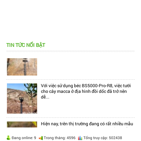
Hiện nay, trên thị trường đang có rất nhiều mẫu
TIN TỨC NỔI BẬT
béc tưới bù áp, làm cho khách hàng cảm thấy...
Với việc sử dụng béc BS5000-Pro-R8, việc tưới
cho cây macca ở địa hình đồi dốc đã trở nên
dễ...
Hiện nay, trên thị trường đang có rất nhiều mẫu
béc tưới bù áp, làm cho khách hàng cảm thấy...
Đang online: 9
Trong tháng: 4596
Tổng truy cập: 502438