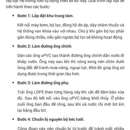
lắp đặt hệ thống tưới tự động theo sơ đồ này. Quá trình lắp đặt sẽ
tiến hành theo các bước:
.
Bước 1: Lắp đặt khu trung tâm
Kết nối máy bơm, bộ lọc, đồng hồ đo áp, dây châm thuốc và
hệ thống van khóa vào với nhau. Chú ý khi gắn bộ lọc phải
gắn đúng chiều, nếu gắn ngược bộ lọc sẽ không hoạt động.
.
Bước 2: Làm đường ống chính
Dán các ống uPVC tạo thành đường ống chính dẫn nước đi
khắp vườn. Ống này sau khi thi công xong nên chôn dưới
lòng đất để tránh mưa nắng, ngoại lực. Nhờ đó giúp ống sử
dụng được trong thời gian lâu hơn.
Bước 3: Làm đường ống phụ.
Trải ống LDPE theo từng hàng cây khi cắt để đảm bảo vừa
đủ. Sau đó kết nối vào ống uPVC bằng khởi thủy. Ở phần
cuối ống ban đầu để rỗng, sau khi xả nước rồi mới bít kín
lại bằng đầu bít.
Bước 4: Chuẩn bị nguyên bộ béc tưới.
Công đoạn này nên chuẩn bị từ trước để tránh mất nhiều