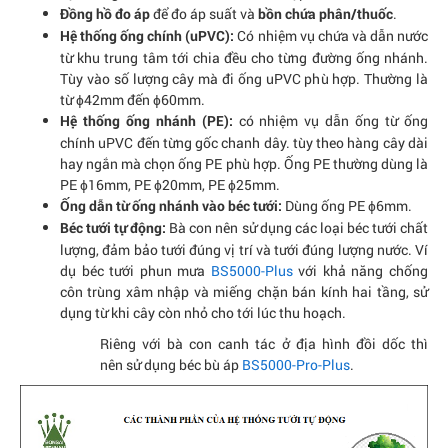
để đo áp suất và
.
Đồng hồ đo áp
bồn chứa phân/thuốc
Có nhiệm vụ chứa và dẫn nước
Hệ thống ống chính (uPVC):
từ khu trung tâm tới chia đều cho từng đường ống nhánh.
Tùy vào số lượng cây mà đi ống uPVC phù hợp. Thường là
từ ɸ42mm đến ɸ60mm.
có nhiệm vụ dẫn ống từ ống
Hệ thống ống nhánh (PE):
chính uPVC đến từng gốc chanh dây. tùy theo hàng cây dài
hay ngắn mà chọn ống PE phù hợp. Ống PE thường dùng là
PE ɸ16mm, PE ɸ20mm, PE ɸ25mm.
Dùng ống PE ɸ6mm.
Ống dẫn từ ống nhánh vào béc tưới:
Bà con nên sử dụng các loại béc tưới chất
Béc tưới tự động:
lượng, đảm bảo tưới đúng vị trí và tưới đúng lượng nước. Ví
dụ béc tưới phun mưa
BS5000-Plus
với khả năng chống
côn trùng xâm nhập và miếng chặn bán kính hai tầng, sử
dụng từ khi cây còn nhỏ cho tới lúc thu hoạch.
Riêng với bà con canh tác ở địa hình đồi dốc thì
nên sử dụng béc bù áp
BS5000-Pro-Plus
.