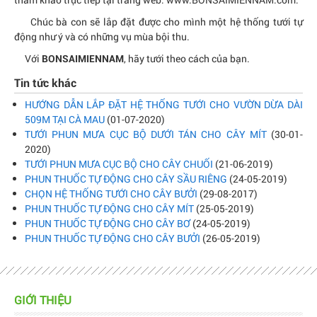
Chúc bà con sẽ lắp đặt được cho mình một hệ thống tưới tự
động như ý và có những vụ mùa bội thu.
Với
, hãy tưới theo cách của bạn.
BONSAIMIENNAM
Tin tức khác
HƯỚNG DẪN LẮP ĐẶT HỆ THỐNG TƯỚI CHO VƯỜN DỪA DÀI
509M TẠI CÀ MAU
(01-07-2020)
TƯỚI PHUN MƯA CỤC BỘ DƯỚI TÁN CHO CÂY MÍT
(30-01-
2020)
TƯỚI PHUN MƯA CỤC BỘ CHO CÂY CHUỐI
(21-06-2019)
PHUN THUỐC TỰ ĐỘNG CHO CÂY SẦU RIÊNG
(24-05-2019)
CHỌN HỆ THỐNG TƯỚI CHO CÂY BƯỞI
(29-08-2017)
PHUN THUỐC TỰ ĐỘNG CHO CÂY MÍT
(25-05-2019)
PHUN THUỐC TỰ ĐỘNG CHO CÂY BƠ
(24-05-2019)
PHUN THUỐC TỰ ĐỘNG CHO CÂY BƯỞI
(26-05-2019)
GIỚI THIỆU