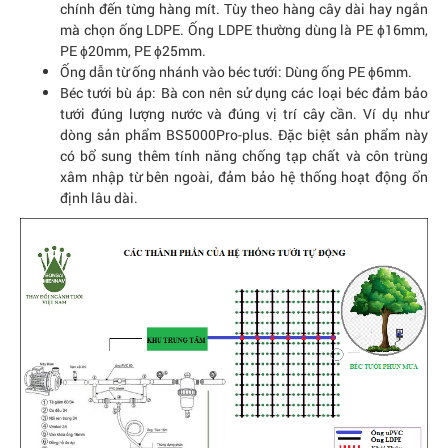
chính đến từng hàng mít. Tùy theo hàng cây dài hay ngắn
mà chọn ống LDPE. Ống LDPE thường dùng là PE ɸ16mm,
PE ɸ20mm, PE ɸ25mm.
Ống dẫn từ ống nhánh vào béc tưới: Dùng ống PE ɸ6mm.
Béc tưới bù áp: Bà con nên sử dụng các loại béc đảm bảo
tưới đúng lượng nước và đúng vị trí cây cần. Ví dụ như
dòng sản phẩm BS5000Pro-plus. Đặc biệt sản phẩm này
có bổ sung thêm tính năng chống tạp chất và côn trùng
xâm nhập từ bên ngoài, đảm bảo hệ thống hoạt động ổn
định lâu dài.