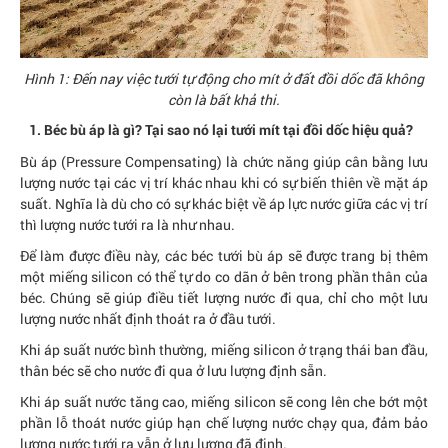
Hình 1: Đến nay việc tưới tự động cho mít ở đất đồi dốc đã không
còn là bất khả thi.
1. Béc bù áp là gì? Tại sao nó lại tưới mít tại đồi dốc hiệu quả?
Bù áp (Pressure Compensating) là chức năng giúp cân bằng lưu
lượng nước tại các vị trí khác nhau khi có sự biến thiên về mặt áp
suất. Nghĩa là dù cho có sự khác biệt về áp lực nước giữa các vị trí
thì lượng nước tưới ra là như nhau.
Để làm được điều này, các béc tưới bù áp sẽ được trang bị thêm
một miếng silicon có thể tự do co dãn ở bên trong phần thân của
béc. Chúng sẽ giúp điều tiết lượng nước đi qua, chỉ cho một lưu
lượng nước nhất định thoát ra ở đầu tưới.
Khi áp suất nước bình thường, miếng silicon ở trạng thái ban đầu,
thân béc sẽ cho nước đi qua ở lưu lượng định sẵn.
Khi áp suất nước tăng cao, miếng silicon sẽ cong lên che bớt một
phần lỗ thoát nước giúp hạn chế lượng nước chạy qua, đảm bảo
lượng nước tưới ra vẫn ở lưu lượng đã định.