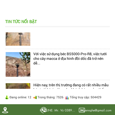
Hiện nay, trên thị trường đang có rất nhiều mẫu
TIN TỨC NỔI BẬT
béc tưới bù áp, làm cho khách hàng cảm thấy...
Với việc sử dụng béc BS5000-Pro-R8, việc tưới
cho cây macca ở địa hình đồi dốc đã trở nên
dễ...
Hiện nay, trên thị trường đang có rất nhiều mẫu
béc tưới bù áp, làm cho khách hàng cảm thấy...
Đang online: 12
Trong tháng: 7526
Tổng truy cập: 504429
HOTLINE: Mr. Vũ 0389900917 Mr. Tân 0336287117 Mr.Nghệ 0938868617
duyennghe@gmail.com
Với việc sử dụng béc BS5000-Pro-R8, việc tưới