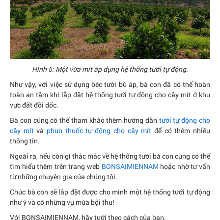
Hình 5: Một vừa mít áp dụng hệ thống tưới tự động.
Như vậy, với việc sử dụng béc tưới bù áp, bà con đã có thể hoàn
toàn an tâm khi lắp đặt hệ thống tưới tự động cho cây mít ở khu
vực đất đồi dốc.
Bà con cũng có thể tham khảo thêm hướng dẫn
tưới tự động cho
cây mít
và
phun thuốc tự động cho cây mít
để có thêm nhiều
thông tin.
Ngoài ra, nếu còn gì thắc mắc về hệ thống tưới bà con cũng có thể
tìm hiểu thêm trên trang web
BONSAIMIENNAM
hoặc nhờ tư vấn
từ những chuyên gia của chúng tôi.
Chúc bà con sẽ lắp đặt được cho mình một hệ thống tưới tự động
như ý và có những vụ mùa bội thu!
Với BONSAIMIENNAM, hãy tưới theo cách của bạn.