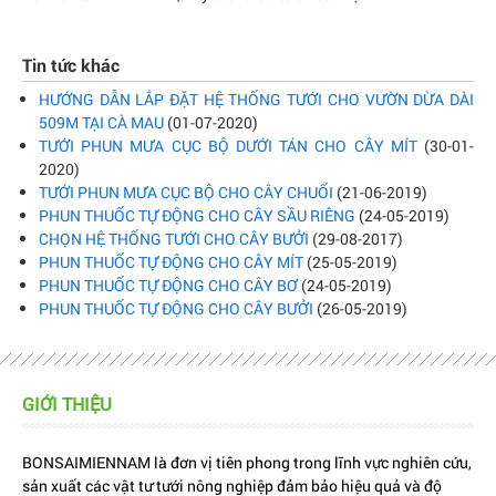
Tin tức khác
HƯỚNG DẪN LẮP ĐẶT HỆ THỐNG TƯỚI CHO VƯỜN DỪA DÀI
509M TẠI CÀ MAU
(01-07-2020)
TƯỚI PHUN MƯA CỤC BỘ DƯỚI TÁN CHO CÂY MÍT
(30-01-
2020)
TƯỚI PHUN MƯA CỤC BỘ CHO CÂY CHUỐI
(21-06-2019)
PHUN THUỐC TỰ ĐỘNG CHO CÂY SẦU RIÊNG
(24-05-2019)
CHỌN HỆ THỐNG TƯỚI CHO CÂY BƯỞI
(29-08-2017)
PHUN THUỐC TỰ ĐỘNG CHO CÂY MÍT
(25-05-2019)
PHUN THUỐC TỰ ĐỘNG CHO CÂY BƠ
(24-05-2019)
PHUN THUỐC TỰ ĐỘNG CHO CÂY BƯỞI
(26-05-2019)
GIỚI THIỆU
BONSAIMIENNAM là đơn vị tiên phong trong lĩnh vực nghiên cứu,
sản xuất các vật tư tưới nông nghiệp đảm bảo hiệu quả và độ