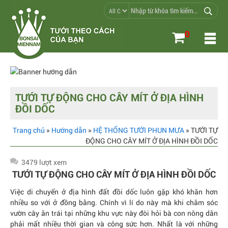
0
TƯỚI TỰ ĐỘNG CHO CÂY MÍT Ở ĐỊA HÌNH
ĐỒI DỐC
Trang chủ
»
Hướng dẫn
»
HỆ THỐNG TƯỚI PHUN MƯA
» TƯỚI TỰ
ĐỘNG CHO CÂY MÍT Ở ĐỊA HÌNH ĐỒI DỐC
3479 lượt xem
TƯỚI TỰ ĐỘNG CHO CÂY MÍT Ở ĐỊA HÌNH ĐỒI DỐC
Việc di chuyển ở địa hình đất đồi dốc luôn gặp khó khăn hơn
nhiều so với ở đồng bằng. Chính vì lí do này mà khi chăm sóc
vườn cây ăn trái tại những khu vực này đòi hỏi bà con nông dân
phải mất nhiều thời gian và công sức hơn. Nhất là với những