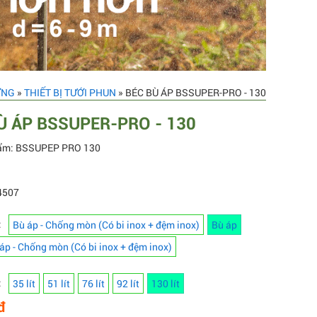
ƠNG
»
THIẾT BỊ TƯỚI PHUN
» BÉC BÙ ÁP BSSUPER-PRO - 130
Ù ÁP BSSUPER-PRO - 130
ẩm: BSSUPEP PRO 130
4507
:
Bù áp - Chống mòn (Có bi inox + đệm inox)
Bù áp
áp - Chống mòn (Có bi inox + đệm inox)
:
35 lít
51 lít
76 lít
92 lít
130 lít
đ