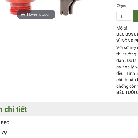
Tags:
Hover to zoom
Mô tả:
BÉC BSSU
VÌ NÔNG 
Với sứ mệ
thi trườn
dân . Đó là
cả hợp lý 
đều, Tính
chỉnh bán 
chống côn 
BÉC TƯỚI 
 chi tiết
-PRO
 VỤ