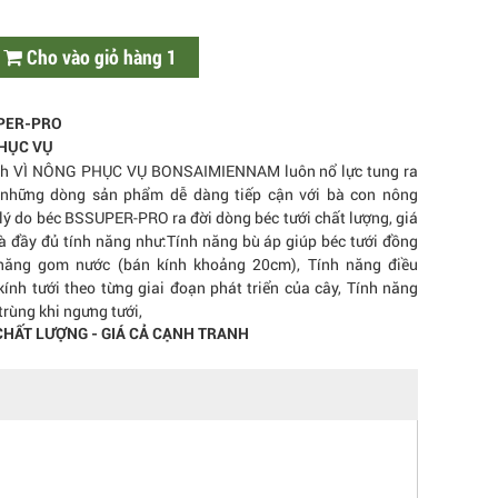
Cho vào giỏ hàng 1
PER-PRO
PHỤC VỤ
nh VÌ NÔNG PHỤC VỤ BONSAIMIENNAM luôn nổ lực tung ra
g những dòng sản phẩm dễ dàng tiếp cận với bà con nông
 lý do béc BSSUPER-PRO ra đời dòng béc tưới chất lượng, giá
và đầy đủ tính năng như:Tính năng bù áp giúp béc tưới đồng
 năng gom nước (bán kính khoảng 20cm), Tính năng điều
kính tưới theo từng giai đoạn phát triển của cây, Tính năng
trùng khi ngưng tưới,
CHẤT LƯỢNG - GIÁ CẢ CẠNH TRANH