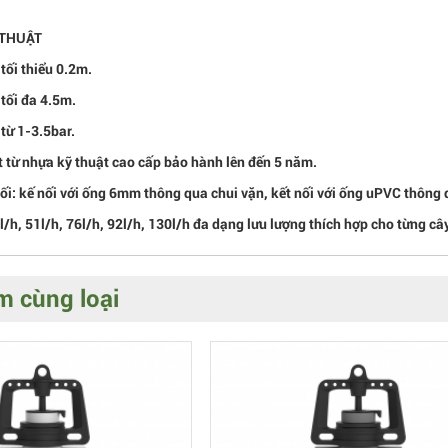
 THUẬT
 tối thiểu 0.2m.
 tối đa 4.5m.
từ 1-3.5bar.
t từ nhựa kỹ thuật cao cấp bảo hành lên đến 5 năm.
nối: kế nối với ống 6mm thông qua chui vặn, kết nối với ống uPVC thông
l/h, 51l/h, 76l/h, 92l/h, 130l/h đa dạng lưu lượng thích hợp cho từng c
 cùng loại