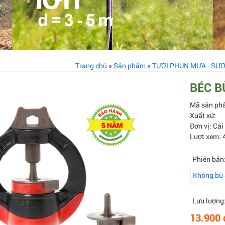
Trang chủ
»
Sản phẩm
»
TƯỚI PHUN MƯA - SƯ
BÉC B
Mã sản ph
Xuất xứ:
Đơn vị: Cái
Lượt xem: 
Phiên bản
Không bù 
Lưu lượng
13.900 