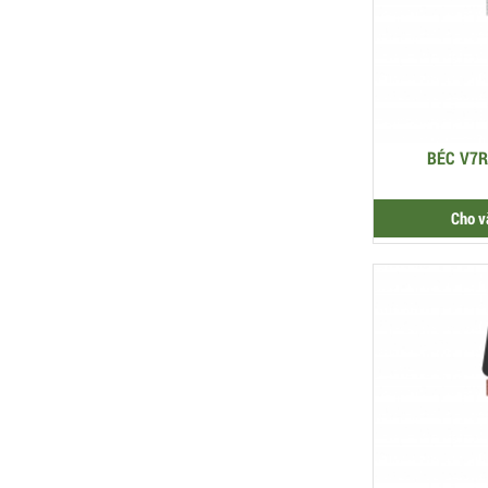
BÉC V7R
Cho v