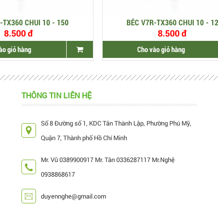
-TX360 CHUI 10 - 150
BÉC V7R-TX360 CHUI 10 - 1
8.500 đ
8.500 đ
ào giỏ hàng
Cho vào giỏ hàng
THÔNG TIN LIÊN HỆ
Số 8 Đường số 1, KDC Tân Thành Lập, Phường Phú Mỹ,
Quận 7, Thành phố Hồ Chí Minh
Mr. Vũ 0389900917 Mr. Tân 0336287117 Mr.Nghệ
0938868617
duyennghe@gmail.com