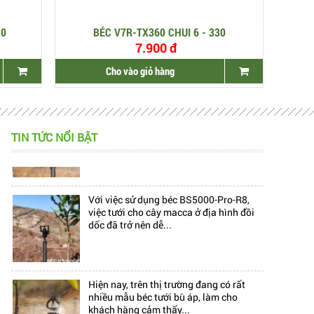
20
BÉC V7R-TX360 CHUI 6 - 330
7.900 đ
Cho vào giỏ hàng
Hiện nay, trên thị trường đang có rất
nhiều mẫu béc tưới bù áp, làm cho
khách hàng cảm thấy...
TIN TỨC NỔI BẬT
Với việc sử dụng béc BS5000-Pro-R8,
việc tưới cho cây macca ở địa hình đồi
dốc đã trở nên dễ...
Hiện nay, trên thị trường đang có rất
nhiều mẫu béc tưới bù áp, làm cho
khách hàng cảm thấy...