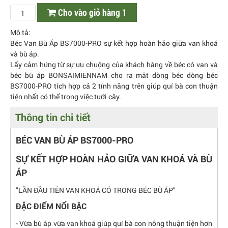
Cho vào giỏ hàng 1
Mô tả:
Béc Van Bù Áp BS7000-PRO sự kết hợp hoàn hảo giữa van khoá
và bù áp.
Lấy cảm hứng từ sự ưu chuộng của khách hàng về béc có van và
béc bù áp BONSAIMIENNAM cho ra mắt dòng béc dòng béc
BS7000-PRO tích hợp cả 2 tính năng trên giúp quí bà con thuận
tiện nhất có thể trong việc tưới cây.
Thông tin chi tiết
BÉC VAN BÙ ÁP BS7000-PRO
SỰ KẾT HỢP HOÀN HẢO GIỮA VAN KHOÁ VÀ BÙ
ÁP
"LẦN ĐẦU TIÊN VAN KHOÁ CÓ TRONG BÉC BÙ ÁP"
ĐẶC ĐIỂM NỔI BẬC
- Vừa bù áp vừa van khoá giúp quí bà con nông thuận tiện hơn