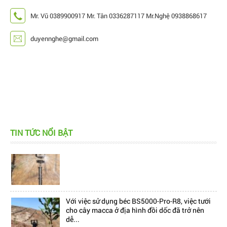
Mr. Vũ 0389900917 Mr. Tân 0336287117 Mr.Nghệ 0938868617
duyennghe@gmail.com
TIN TỨC NỔI BẬT
Hiện nay, trên thị trường đang có rất nhiều mẫu
béc tưới bù áp, làm cho khách hàng cảm thấy...
Với việc sử dụng béc BS5000-Pro-R8, việc tưới
cho cây macca ở địa hình đồi dốc đã trở nên
dễ...