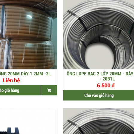
ỒNG 20MM DÀY 1.2MM -2L
ỐNG LDPE BẠC 2 LỚP 20MM - DÀ
- 20B1L
Liên hệ
6.500 đ
ào giỏ hàng
Cho vào giỏ hàng