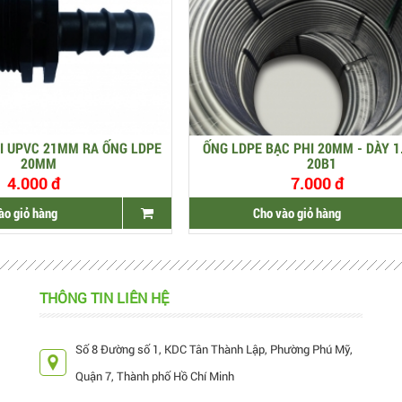
I UPVC 21MM RA ỐNG LDPE
ỐNG LDPE BẠC PHI 20MM - DÀY 1
20MM
20B1
4.000 đ
7.000 đ
ào giỏ hàng
Cho vào giỏ hàng
THÔNG TIN LIÊN HỆ
Số 8 Đường số 1, KDC Tân Thành Lập, Phường Phú Mỹ,
Quận 7, Thành phố Hồ Chí Minh