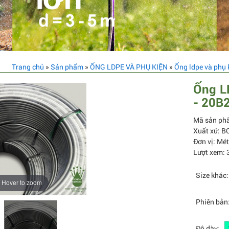
Trang chủ
»
Sản phẩm
»
ỐNG LDPE VÀ PHỤ KIỆN
»
Ống ldpe và phụ
Ống L
- 20B
Mã sản ph
Xuất xứ: 
Đơn vị: Mét
Lượt xem: 
Size khác:
Hover to zoom
Phiên bản
Độ dày: