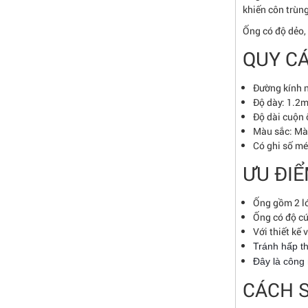
khiến côn trùn
Ống có độ dẻo, 
QUY C
Đường kính 
Độ dày: 1.2
Độ dài cuộn
Màu sắc: Mà
Có ghi số mé
ƯU ĐIỂ
Ống gồm 2 lớ
Ống có độ cứ
Với thiết kế 
Tránh hấp th
Đây là công 
CÁCH S