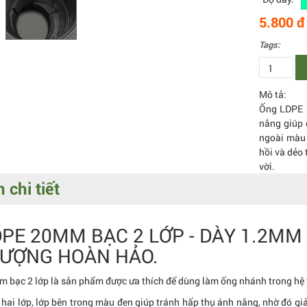
5.800 đ
Tags:
Mô tả:
Ống LDPE 
nắng giúp 
ngoài màu
hồi và dẻo 
vời.
 chi tiết
PE 20MM BẠC 2 LỚP - DÀY 1.2MM
LƯỢNG HOÀN HẢO.
bạc 2 lớp là sản phẩm được ưa thích để dùng làm ống nhánh trong hệ t
ế hai lớp, lớp bên trong màu đen giúp tránh hấp thụ ánh nắng, nhờ đó g