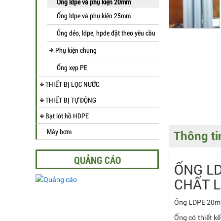
Ống ldpe và phụ kiện 20mm
Ống ldpe và phụ kiện 25mm
Ống dẻo, ldpe, hpde đặt theo yêu cầu
Phụ kiện chung
Ống xẹp PE
THIẾT BỊ LỌC NƯỚC
THIẾT BỊ TỰ ĐỘNG
Bạt lót hồ HDPE
Máy bơm
Thông tin
QUẢNG CÁO
ỐNG LD
CHẤT 
Ống LDPE 20mm 
Ống có thiết k