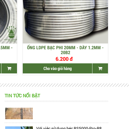
.5MM -
ỐNG LDPE BẠC PHI 20MM - DÀY 1.2MM -
20B2
6.200 đ
Cho vào giỏ hàng
Hiện nay, trên thị trường đang có rất
nhiều mẫu béc tưới bù áp, làm cho
TIN TỨC NỔI BẬT
khách hàng cảm thấy...
Với việc sử dụng béc BS5000-Pro-R8,
việc tưới cho cây macca ở địa hình đồi