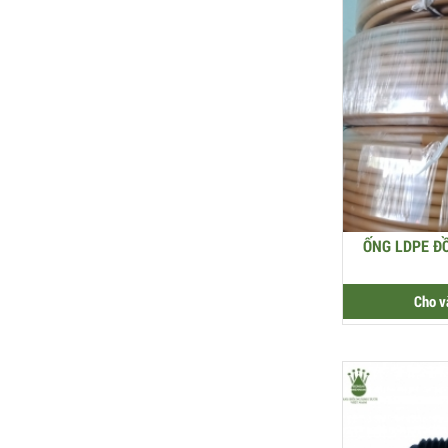
ỐNG LDPE Đ
Cho v