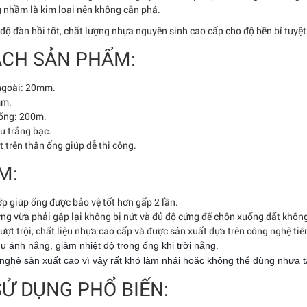
g nhầm là kim loại nên không cắn phá.
độ đàn hồi tốt, chất lượng nhựa nguyên sinh cao cấp cho độ bền bỉ tuyệt
ÁCH SẢN PHẨM:
ngoài: 20mm.
mm.
 ống: 200m.
u trắng bạc.
t trên thân ống giúp dễ thi công.
M:
p giúp ống được bảo vệ tốt hơn gấp 2 lần.
ng vừa phải gặp lại không bị nứt và đủ độ cứng để chôn xuống dất không
vượt trội, chất liệu nhựa cao cấp và được sản xuất dựa trên công nghệ tiên
ụ ánh nắng, giảm nhiệt độ trong ống khi trời nắng.
nghệ sản xuất cao vì vậy rất khó làm nhái hoặc không thể dùng nhựa t
Ử DỤNG PHỔ BIẾN: