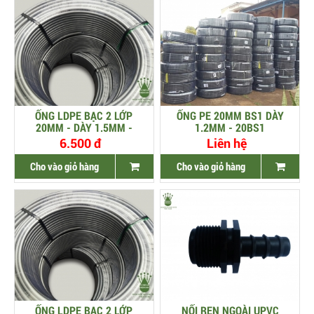
ỐNG LDPE BẠC 2 LỚP
ỐNG PE 20MM BS1 DÀY
20MM - DÀY 1.5MM -
1.2MM - 20BS1
20B1L
6.500 đ
Liên hệ
Cho vào giỏ hàng
Cho vào giỏ hàng
ỐNG LDPE BẠC 2 LỚP
NỐI REN NGOÀI UPVC