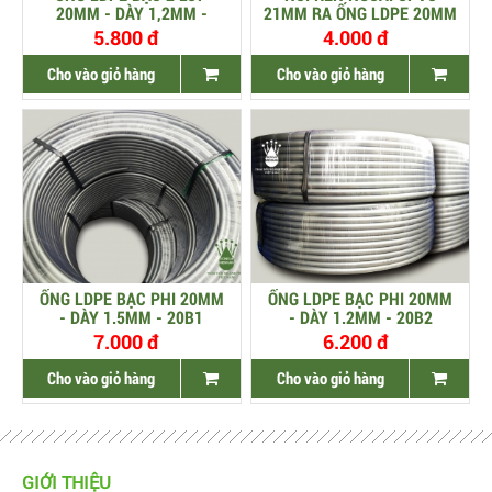
20MM - DÀY 1,2MM -
21MM RA ỐNG LDPE 20MM
20B2L
5.800 đ
4.000 đ
Cho vào giỏ hàng
Cho vào giỏ hàng
ỐNG LDPE BẠC PHI 20MM
ỐNG LDPE BẠC PHI 20MM
- DÀY 1.5MM - 20B1
- DÀY 1.2MM - 20B2
7.000 đ
6.200 đ
Cho vào giỏ hàng
Cho vào giỏ hàng
GIỚI THIỆU