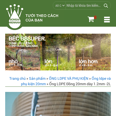
0
Trang chủ
»
Sản phẩm
»
ỐNG LDPE VÀ PHỤ KIỆN
»
Ống ldpe và
phụ kiện 20mm
» Ống LDPE Đồng 20mm dày 1.2mm -2L