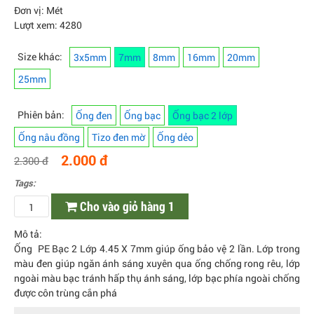
Đơn vị: Mét
Lượt xem: 4280
Size khác:
3x5mm
7mm
8mm
16mm
20mm
25mm
Phiên bản:
Ống đen
Ống bạc
Ống bạc 2 lớp
Ống nâu đồng
Tizo đen mờ
Ống dẻo
2.000 đ
2.300 đ
Tags:
Cho vào giỏ hàng 1
Mô tả:
Ống PE Bạc 2 Lớp 4.45 X 7mm giúp ống bảo vệ 2 lần. Lớp trong
màu đen giúp ngăn ánh sáng xuyên qua ống chống rong rêu, lớp
ngoài màu bạc tránh hấp thụ ánh sáng, lớp bạc phía ngoài chống
được côn trùng cắn phá