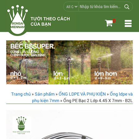
0
Trang chủ
»
Sản phẩm
»
ỐNG LDPE VÀ PHỤ KIỆN
»
Ống ldpe và
phụ kiện 7mm
» Ống PE Bạc 2 Lớp 4.45 X 7mm - B2L