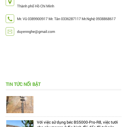
Thành phố Hồ Chí Minh
Mr. Vũ 0389900917 Mr. Tân 0336287117 Mr.Nghệ 0938868617
duyennghe@gmail.com
TIN TỨC NỔI BẬT
Hiện nay, trên thị trường đang có rất nhiều mẫu
béc tưới bù áp, làm cho khách hàng cảm thấy...
Với việc sử dụng béc BS5000-Pro-R8, việc tưới
cho cây macca ở địa hình đồi dốc đã trở nên