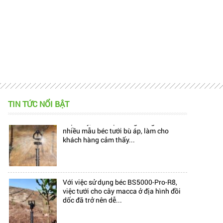
TIN TỨC NỔI BẬT
Hiện nay, trên thị trường đang có rất
nhiều mẫu béc tưới bù áp, làm cho
khách hàng cảm thấy...
Với việc sử dụng béc BS5000-Pro-R8,
việc tưới cho cây macca ở địa hình đồi
dốc đã trở nên dễ...