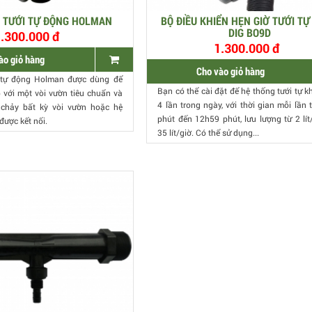
N TƯỚI TỰ ĐỘNG HOLMAN
BỘ ĐIỀU KHIỂN HẸN GIỜ TƯỚI T
DIG BO9D
.300.000 đ
1.300.000 đ
ào giỏ hàng
Cho vào giỏ hàng
i tự động Holman được dùng để
Bạn có thể cài đặt để hệ thống tưới tự k
 với một vòi vườn tiêu chuẩn và
4 lần trong ngày, với thời gian mỗi lần 
 chảy bất kỳ vòi vườn hoặc hệ
phút đến 12h59 phút, lưu lượng từ 2 lít
được kết nối.
35 lít/giờ. Có thể sử dụng...