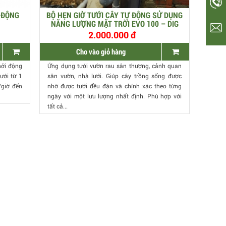
Ự ĐỘNG
BỘ HẸN GIỜ TƯỚI CÂY TỰ ĐỘNG SỬ DỤNG
NĂNG LƯỢNG MẶT TRỜI EVO 100 – DIG
2.000.000 đ
Cho vào giỏ hàng
hởi động
Ứng dụng tưới vườn rau sân thượng, cảnh quan
tưới từ 1
sân vườn, nhà lưới. Giúp cây trồng sống được
/giờ đến
nhờ được tưới đều đặn và chính xác theo từng
ngày với một lưu lượng nhất định. Phù hợp với
tất cả...