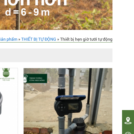
Sản phẩm
»
THIẾT BỊ TỰ ĐỘNG
» Thiết bị hẹn giờ tưới tự động