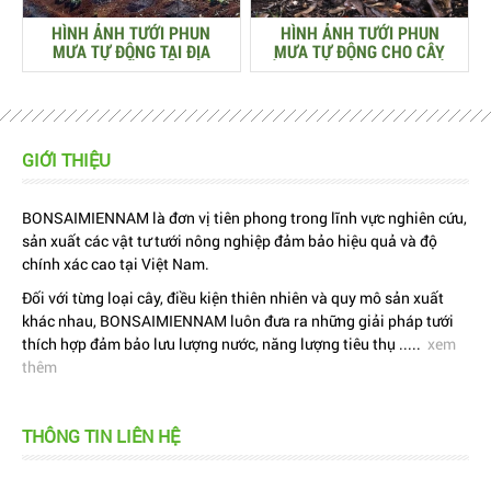
HÌNH ẢNH TƯỚI PHUN
HÌNH ẢNH TƯỚI PHUN
MƯA TỰ ĐỘNG TẠI ĐỊA
MƯA TỰ ĐỘNG CHO CÂY
HÌNH ĐỒI DỐC
SẦU RIÊNG Ở ĐỊA HÌNH ĐỒI
DỐC
GIỚI THIỆU
BONSAIMIENNAM là đơn vị tiên phong trong lĩnh vực nghiên cứu,
sản xuất các vật tư tưới nông nghiệp đảm bảo hiệu quả và độ
chính xác cao tại Việt Nam.
Đối với từng loại cây, điều kiện thiên nhiên và quy mô sản xuất
khác nhau, BONSAIMIENNAM luôn đưa ra những giải pháp tưới
thích hợp đảm bảo lưu lượng nước, năng lượng tiêu thụ .....
xem
thêm
THÔNG TIN LIÊN HỆ