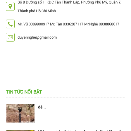
Số 8 Đường số 1, KDC Tân Thành Lập, Phường Phú Mỹ, Quận 7,
Thành phố Hồ Chí Minh
Mr. Vũ 0389900917 Mr. Tân 0336287117 Mr.Nghệ 0938868617
duyennghe@gmail.com
TIN TỨC NỔI BẬT
Hiện nay, trên thị trường đang có rất nhiều mẫu
béc tưới bù áp, làm cho khách hàng cảm thấy...