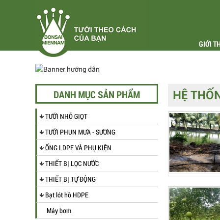
GIỚI T
DANH MỤC SẢN PHẨM
HỆ THỐ
TƯỚI NHỎ GIỌT
TƯỚI PHUN MƯA - SƯƠNG
ỐNG LDPE VÀ PHỤ KIỆN
THIẾT BỊ LỌC NƯỚC
THIẾT BỊ TỰ ĐỘNG
Bạt lót hồ HDPE
Máy bơm