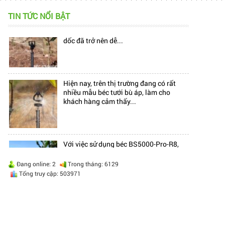
TIN TỨC NỔI BẬT
Hiện nay, trên thị trường đang có rất
nhiều mẫu béc tưới bù áp, làm cho
khách hàng cảm thấy...
Với việc sử dụng béc BS5000-Pro-R8,
việc tưới cho cây macca ở địa hình đồi
dốc đã trở nên dễ...
Hiện nay, trên thị trường đang có rất
Đang online: 2
Trong tháng: 6129
nhiều mẫu béc tưới bù áp, làm cho
Tổng truy cập: 503971
khách hàng cảm thấy...
Với việc sử dụng béc BS5000-Pro-R8,