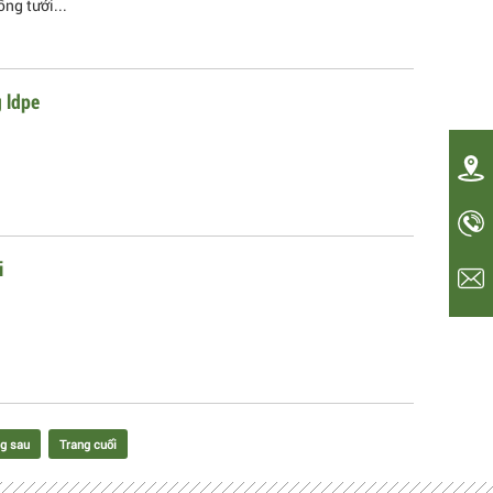
ng tưới...
 ldpe
i
g sau
Trang cuối